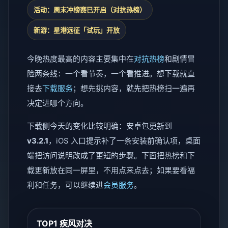
活动：周末冲榜赛已开启（对抗热榜）
新游：星港远征「试玩」开放
今晚热度最高的内容主要集中在
对抗热榜
和剧情冒
险两条线：一个看节奏，一个看推进。想下载就直
接去
下载服务
；想先挑内容，就先把热榜扫一遍再
决定进哪个方向。
下载侧今天的变化比较明确：安卓包更新到
v3.2.1
，iOS 入口提示补了一条安装前确认项，桌面
端把访问说明改成了更短的步骤。下面把热榜和下
载更新放在同一屏里，不用点来点去；如果要看福
利和任务，可以继续进
会员服务
。
TOP1 疾风对决